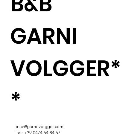
B&B
GARNI
VOLGGER*
*
info@garni-volgger.com
Tel:
+39 0474 54 84 57